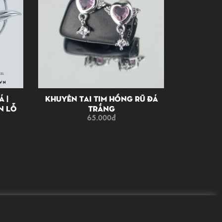
á |
Khuyên Tai Tim Hồng Rũ Đá
n Lỗ
Trắng
65.000
đ