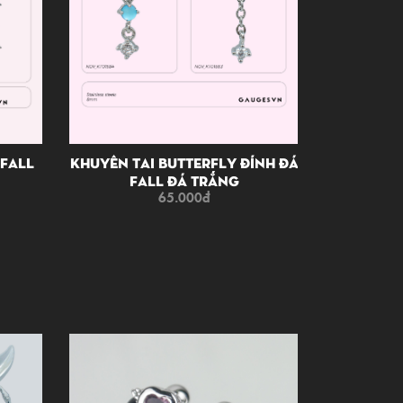
 Fall
Khuyên Tai Butterfly Đính Đá
Khuyên 
Fall Đá Trắng
Fall B
65.000
đ