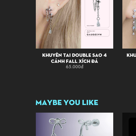
oquette
Khuyên Tai Double Sao 4
Khu
Cánh Fall Xích Đá
65.000
đ
MAYBE YOU LIKE