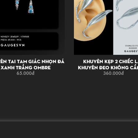
ên Tai Tam Giác Nhọn Đá
Khuyên Kẹp 2 Chiếc L
Xanh Trắng Ombre
Khuyên Đeo Không Cầ
65.000
đ
360.000
đ