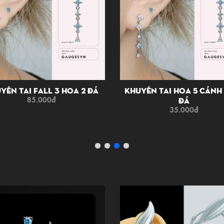
yên Tai Fall 3 Hoa 2 Đá
Khuyên Tai Hoa 5 Cánh
85.000
đ
Đá
35.000
đ