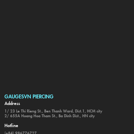
GAUGESVN PIERCING
Address
1/ 23 Le Thi Rieng St., Ben Thanh Ward, Dist.1, HCM city
2/ 655A Hoang Hoa Tham St., Ba Dinh Dist., HN city
Hotline
(+84) 986776727