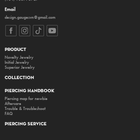
Email
design.gaugesvn@gmail.com
Product
Novelty Jewelry
Initial Jewelry
Superior Jewelry
Collection
Piercing Handbook
Piercing map for newbie
Aftercare
Trouble & Troubleshoot
FAQ
Piercing Service