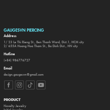
GAUGESVN PIERCING
Address
1/ 23 Le Thi Rieng St., Ben Thanh Ward, Dist.1, HCM city
2/ 655A Hoang Hoa Tham St., Ba Dinh Dist., HN city
Hotline
(+84) 986776727
Email
design.gaugesvn@gmail.com
Product
Novelty Jewelry
Initial Jewelry