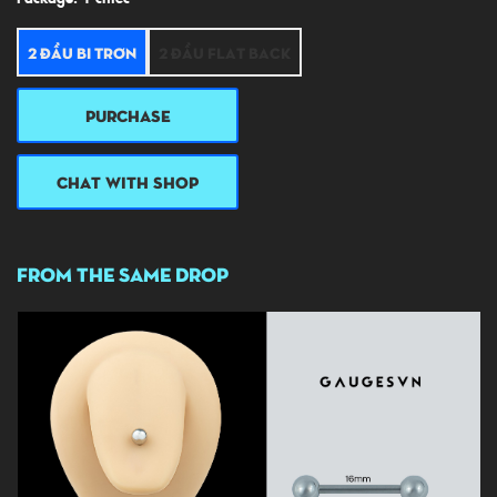
2 đầu bi trơn
2 đầu flat back
PURCHASE
CHAT WITH SHOP
FROM THE SAME DROP